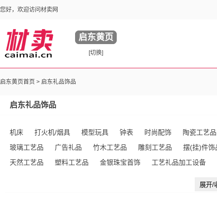
您好，欢迎访问材卖网
启东黄页
[切换]
启东黄页首页 >
启东礼品饰品
启东礼品饰品
机床
打火机/烟具
模型玩具
钟表
时尚配饰
陶瓷工艺品
玻璃工艺品
广告礼品
竹木工艺品
雕刻工艺品
摆(挂)件饰
天然工艺品
塑料工艺品
金银珠宝首饰
工艺礼品加工设备
品
纸制工艺品
殡葬用品
宗教工艺品
工艺用五金工具
展开/
盒
仿古工艺品
蜡烛及烛台
植物编织工艺品
墨/砚
其他